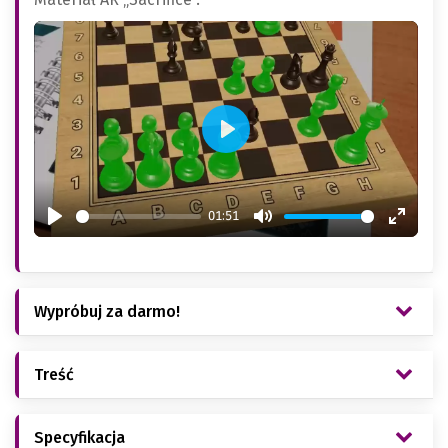
Play
01:51
Play
Mute
Enter
fullsc
Wypróbuj za darmo!
Treść
Specyfikacja